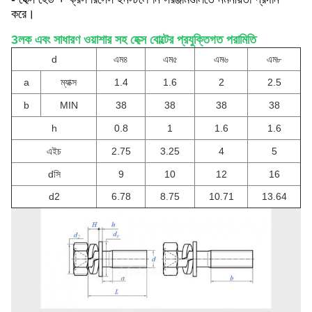
করে।
3লক এবং সাধারণ ওয়াশার সহ হেক্স বোল্টের প্রযুক্তিগত পরামিতি
d
এম৪
এম৫
এম৬
এম৮
a
ম্যাক্স
1.4
1.6
2
2.5
b
MIN
38
38
38
38
h
0.8
1
1.6
1.6
এইচ
2.75
3.25
4
5
d
সি
9
10
12
16
d
2
6.78
8.75
10.71
13.64