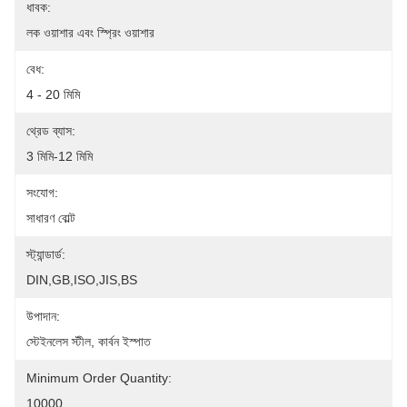
ধাবক:
লক ওয়াশার এবং স্প্রিং ওয়াশার
বেধ:
4 - 20 মিমি
থ্রেড ব্যাস:
3 মিমি-12 মিমি
সংযোগ:
সাধারণ বোল্ট
স্ট্যান্ডার্ড:
DIN,GB,ISO,JIS,BS
উপাদান:
স্টেইনলেস স্টীল, কার্বন ইস্পাত
Minimum Order Quantity:
10000