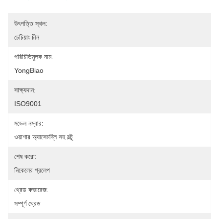
উৎপত্তি স্থল:
চেচিয়াং চীন
পরিচিতিমুলক নাম:
YongBiao
সাক্ষ্যদান:
ISO9001
মডেল নম্বার:
ওয়াশার অ্যাসেমব্লি সহ বল্টু
শেষ করো:
নিকেলের প্রলেপ
থ্রেড কভারেজ:
সম্পূর্ণ থ্রেড