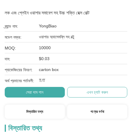
লক এবং প্লেইন ওয়াশার সমাবেশ সহ উচ্চ শক্তি হেক্স বোল্ট
YongBiao
ব্র্যান্ড নাম:
ওয়াশার অ্যাসেমব্লি সহ বল্টু
মডেল নম্বর:
10000
MOQ:
$0.03
দাম:
carton box
প্যাকেজিংয়ের বিবরণ:
T/T
অর্থ প্রদানের শর্তাবলী:
সেরা দাম পান
এখন চ্যাট করুন
বিস্তারিত তথ্য
পণ্যের বর্ণনা
বিস্তারিত তথ্য