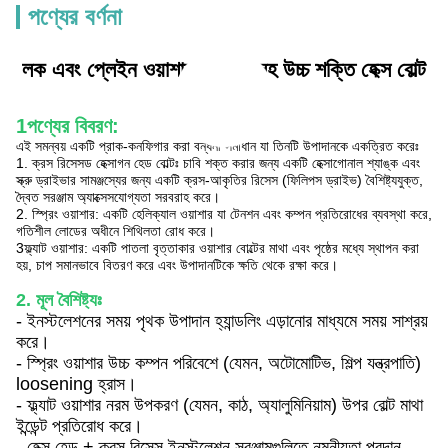
পণ্যের বর্ণনা
লক এবং প্লেইন ওয়াশার সমাবেশ সহ উচ্চ শক্তি হেক্স বোল্ট
1পণ্যের বিবরণ:
এই সমন্বয় একটি প্রাক-কনফিগার করা বন্ধনী সমাধান যা তিনটি উপাদানকে একত্রিত করেঃ
1. ক্রস রিসেসড হেক্সাগন হেড বোল্টঃ চাবি শক্ত করার জন্য একটি হেক্সাগোনাল শ্যাঙ্ক এবং
স্ক্রু ড্রাইভার সামঞ্জস্যের জন্য একটি ক্রস-আকৃতির রিসেস (ফিলিপস ড্রাইভ) বৈশিষ্ট্যযুক্ত,
দ্বৈত সরঞ্জাম অ্যাক্সেসযোগ্যতা সরবরাহ করে।
2. স্প্রিং ওয়াশার: একটি হেলিক্যাল ওয়াশার যা টেনশন এবং কম্পন প্রতিরোধের ব্যবস্থা করে,
গতিশীল লোডের অধীনে শিথিলতা রোধ করে।
3ফ্ল্যাট ওয়াশার: একটি পাতলা বৃত্তাকার ওয়াশার বোল্টের মাথা এবং পৃষ্ঠের মধ্যে স্থাপন করা
হয়, চাপ সমানভাবে বিতরণ করে এবং উপাদানটিকে ক্ষতি থেকে রক্ষা করে।
2. মূল বৈশিষ্ট্যঃ
- ইনস্টলেশনের সময় পৃথক উপাদান হ্যান্ডলিং এড়ানোর মাধ্যমে সময় সাশ্রয়
করে।
- স্প্রিং ওয়াশার উচ্চ কম্পন পরিবেশে (যেমন, অটোমোটিভ, শিল্প যন্ত্রপাতি)
loosening হ্রাস।
- ফ্ল্যাট ওয়াশার নরম উপকরণ (যেমন, কাঠ, অ্যালুমিনিয়াম) উপর বোল্ট মাথা
ইন্ডেন্ট প্রতিরোধ করে।
- হেক্স হেড + ক্রস রিসেস ইনস্টলেশন সরঞ্জামগুলিতে নমনীয়তা প্রদান