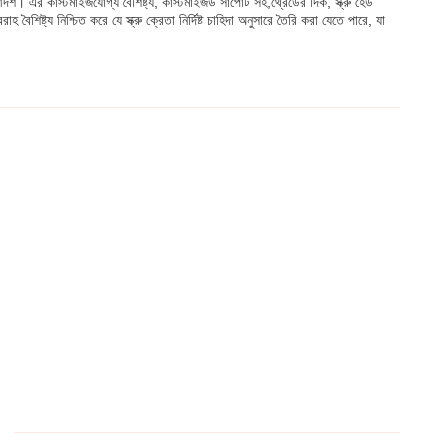
্শ। এর কাস্টমাইজযোগ্য বৈশিষ্ট্য, কাস্টমাইজড সাপোর্ট সহ,থ্রেডের দিক, স্ক্রু হেড
্ট্য নিশ্চিত করে যে স্ক্রু ক্রেতা নির্দিষ্ট চাহিদা অনুসারে তৈরি করা যেতে পারে, যা