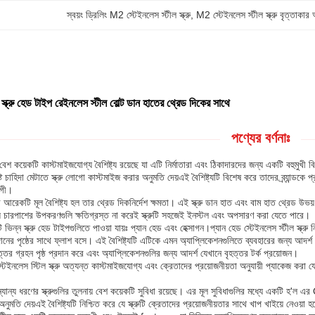
স্বয়ং ড্রিলিং M2 স্টেইনলেস স্টীল স্ক্রু
, 
M2 স্টেইনলেস স্টীল স্ক্রু বৃত্তাকার
ন স্ক্রু হেড টাইপ রেইনলেস স্টীল বোল্ট ডান হাতের থ্রেড দিকের সাথে
পণ্যের বর্ণনাঃ
ে বেশ কয়েকটি কাস্টমাইজযোগ্য বৈশিষ্ট্য রয়েছে যা এটি নির্মাতারা এবং ঠিকাদারদের জন্য একটি বহুমুখী
র্দিষ্ট চাহিদা মেটাতে স্ক্রু লোগো কাস্টমাইজ করার অনুমতি দেয়এই বৈশিষ্ট্যটি বিশেষ করে তাদের ব্র্যা
োগী।
 এর আরেকটি মূল বৈশিষ্ট্য হল তার থ্রেড দিকনির্দেশ ক্ষমতা। এই স্ক্রু ডান হাত এবং বাম হাত থ্রেড
ে যে চারপাশের উপকরণগুলি ক্ষতিগ্রস্ত না করেই স্ক্রুটি সহজেই ইনস্টল এবং অপসারণ করা যেতে পারে।
দুটি ভিন্ন স্ক্রু হেড টাইপগুলিতে পাওয়া যায়ঃ প্যান হেড এবং হেক্সাগন।প্যান হেড স্টেইনলেস স্টীল স্ক্
নের পৃষ্ঠের সাথে ফ্লাশ বসে। এই বৈশিষ্ট্যটি এটিকে এমন অ্যাপ্লিকেশনগুলিতে ব্যবহারের জন্য আদর্শ
তর গ্রহন পৃষ্ঠ প্রদান করে এবং অ্যাপ্লিকেশনগুলির জন্য আদর্শ যেখানে বৃহত্তর টর্ক প্রয়োজন।
 স্টেইনলেস স্টিল স্ক্রু অত্যন্ত কাস্টমাইজযোগ্য এবং ক্রেতাদের প্রয়োজনীয়তা অনুযায়ী প্যাকেজ করা য
অন্যান্য ধরণের স্ক্রুগুলির তুলনায় বেশ কয়েকটি সুবিধা রয়েছে। এর মূল সুবিধাগুলির মধ্যে একটি হ'ল 
র অনুমতি দেয়এই বৈশিষ্ট্যটি নিশ্চিত করে যে স্ক্রুটি ক্রেতাদের প্রয়োজনীয়তার সাথে খাপ খাইয়ে নেওয