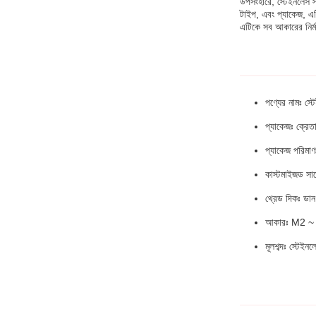
উপসংহারে, স্টেইনলেস স্
টাইপ, এবং প্যাকেজ, এটি
এটিকে সব আকারের নির্ম
পণ্যের নামঃ স্টে
প্যাকেজঃ ক্রেতা
প্যাকেজ পরিম
কাস্টমাইজড সাপ
থ্রেড দিকঃ ডান
আকারঃ M2 
মূলশব্দঃ স্টেইনলে