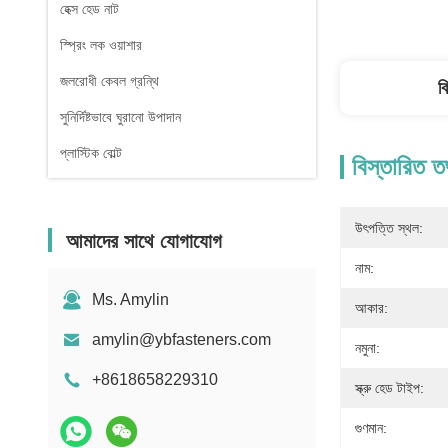
হেক্স হেড নাট
স্প্রিং লক ওয়াশার
জলরোধী কেবল গ্রন্থি
ব
সুনির্দিষ্টভাবে ঘুরানো উপাদান
প্লাস্টিক বোল্ট
বিস্তারিত ত
উৎপত্তি স্থল:
আমাদের সাথে যোগাযোগ
নাম:
Ms. Amylin
আকার:
amylin@ybfasteners.com
নমুনা:
+8618658229310
স্ক্রু হেড টাইপ:
গুণমান: