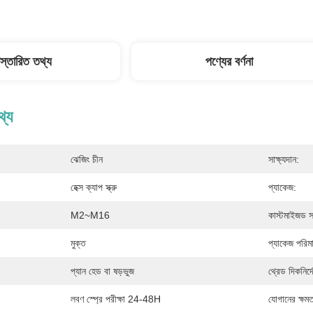
িস্তারিত তথ্য
পণ্যের বর্ণনা
থ্য
ঝেজিং চীন
সাক্ষ্যদান:
হেক্স ক্যাপ স্ক্রু
প্যাকেজ:
M2~M16
কাস্টমাইজড সম
মুক্ত
প্যাকেজ পরিম
প্যান হেড বা ষড়ভুজ
থ্রেড দিকনির্দ
লবণ স্প্রে পরীক্ষা 24-48H
যোগানের ক্ষমত