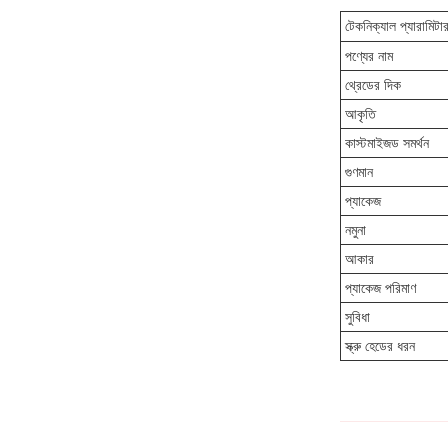
টেকনিক্যাল প্যারামিটা
পণ্যের নাম
থ্রেডের দিক
আকৃতি
কাস্টমাইজড সমর্থন
গুণমান
প্যাকেজ
নমুনা
আকার
প্যাকেজ পরিমাণ
সুবিধা
স্ক্রু হেডের ধরন