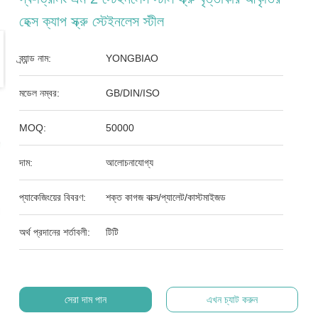
হেক্স ক্যাপ স্ক্রু স্টেইনলেস স্টীল
ব্র্যান্ড নাম:
YONGBIAO
মডেল নম্বর:
GB/DIN/ISO
MOQ:
50000
দাম:
আলোচনাযোগ্য
প্যাকেজিংয়ের বিবরণ:
শক্ত কাগজ বাক্স/প্যালেট/কাস্টমাইজড
অর্থ প্রদানের শর্তাবলী:
টিটি
সেরা দাম পান
এখন চ্যাট করুন