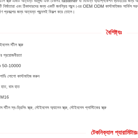
টীল স্ক্রু একটি অত্যন্ত বহুমুখী এবং টেকসই fastener যা বিভিন্ন অ্যাপ্লিকেশন ব্যবহারের জন্য আদর
 নির্মাতারা এবং ঠিকাদারদের জন্য একটি জনপ্রিয় পছন্দ।এর OEM ODM কাস্টমাইজড সার্ভিস সরবরাহ বৈশিষ
াণ প্রকল্পের জন্য অত্যন্ত পছন্দসই বিকল্প করে তোলে।
বৈশিষ্ট্যঃ
ইনলেস স্টীল স্ক্রু
র প্রয়োজনীয়তা
াণঃ 50-10000
োর্টঃ লোগো কাস্টমাইজ করুন
 হাত, বাম হাত
~ M16
স স্টীল স্ব-ড্রিলিং স্ক্রু, স্টেইনলেস অ্যালেন স্ক্রু, স্টেইনলেস প্লাস্টিকের স্ক্রু
টেকনিক্যাল প্যারামিটারঃ