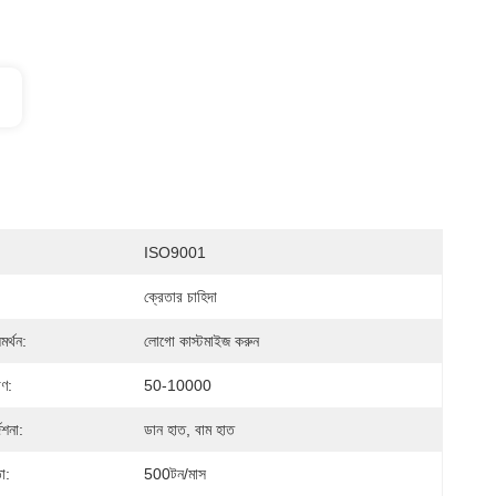
ISO9001
ক্রেতার চাহিদা
র্থন:
লোগো কাস্টমাইজ করুন
াণ:
50-10000
েশনা:
ডান হাত, বাম হাত
া:
500টন/মাস