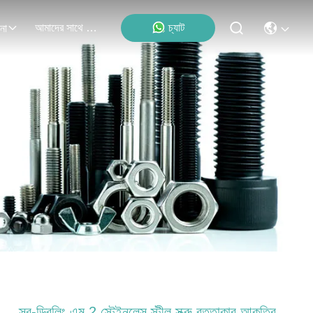
আমাদের সাথে যোগাযোগ
চ্যাট
না
স্ব-ড্রিলিং এম 2 স্টেইনলেস স্টীল স্ক্রু বৃত্তাকার আকৃতির