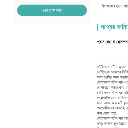
বিশেষভাবে তুলে ধরা:
এখন চ্যাট করুন
পণ্যের বর্ণনা
প্যান হেড বা হেক্সাগ
স্টেইনলেস স্টীল স্ক্রুত
বৈশিষ্ট্য,যা ক্রেতার নি
সংস্থাগুলির জন্য উপয
স্টেইনলেস স্টীল স্ক্রু
বৈশিষ্ট্যটি নিশ্চিত কর
স্টেইনলেস স্টীল স্ক্রু 
প্রোফাইল মাথা যা উপাদা
মাথা আছে যা একটি বৃহত্
প্যাকেজিংয়ের ক্ষেত্রে,
করা যেতে পারে.
স্টেইনলেস স্টীল স্ক্রু 
জন্য কাস্টম স্ক্রু তৈরি