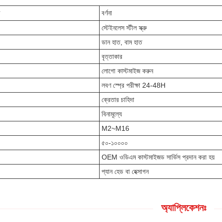
র
বর্ণনা
স্টেইনলেস স্টীল স্ক্রু
ডান হাত, বাম হাত
বৃত্তাকার
লোগো কাস্টমাইজ করুন
লবণ স্প্রে পরীক্ষা 24-48H
ক্রেতার চাহিদা
বিনামূল্যে
M2~M16
৫০-১০০০০
OEM ওডিএম কাস্টমাইজড সার্ভিস প্রদান করা হয়
প্যান হেড বা হেক্সাগন
অ্যাপ্লিকেশনঃ