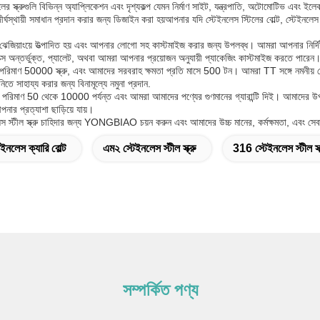
ের স্ক্রুগুলি বিভিন্ন অ্যাপ্লিকেশন এবং দৃশ্যকল্প যেমন নির্মাণ সাইট, যন্ত্রপাতি, অটোমোটিভ এবং ইল
র্ঘস্থায়ী সমাধান প্রদান করার জন্য ডিজাইন করা হয়আপনার যদি স্টেইনলেস স্টিলের বোল্ট, স্টেইনলেস প
নের ঝেজিয়াংয়ে উত্পাদিত হয় এবং আপনার লোগো সহ কাস্টমাইজ করার জন্য উপলব্ধ। আমরা আপনার নি
ন বক্স অন্তর্ভুক্ত, প্যালেট, অথবা আমরা আপনার প্রয়োজন অনুযায়ী প্যাকেজিং কাস্টমাইজ করতে পারেন
 পরিমাণ 50000 স্ক্রু, এবং আমাদের সরবরাহ ক্ষমতা প্রতি মাসে 500 টন। আমরা TT সঙ্গে নমনীয় 
তে সাহায্য করার জন্য বিনামূল্যে নমুনা প্রদান.
ের পরিমাণ 50 থেকে 10000 পর্যন্ত এবং আমরা আমাদের পণ্যের গুণমানের গ্যারান্টি দিই। আমাদের উ
নার প্রত্যাশা ছাড়িয়ে যায়।
 স্টীল স্ক্রু চাহিদার জন্য YONGBIAO চয়ন করুন এবং আমাদের উচ্চ মানের, কর্মক্ষমতা, এবং সেব
েইনলেস ক্যারি বোল্ট
এম২ স্টেইনলেস স্টীল স্ক্রু
316 স্টেইনলেস স্টীল স্ক
সম্পর্কিত পণ্য