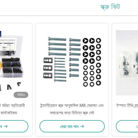
স্ক্রু কিট
ভিডিও
িট মরিচা প্রতিরোধী
ইন্ডাস্ট্রিয়াল স্ক্রু আনুষাঙ্গিক M8 মেরামত এবং
ইস্পাত টিভি ব্র
্ন কাস্টমাইজড
সমাবেশের জন্য বিভিন্ন স্ক্রু সেট
ান
সেরা দাম পান
স