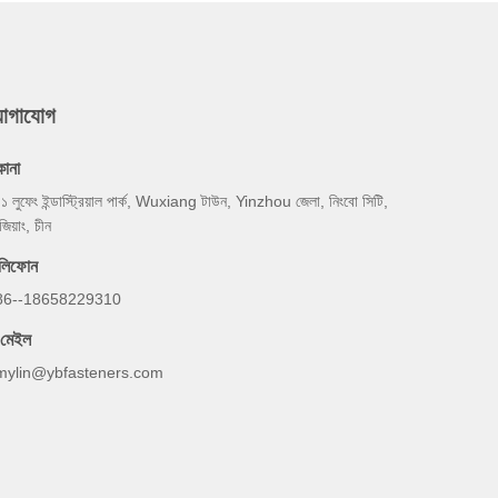
যোগাযোগ
কানা
 ১ লুফেং ইন্ডাস্ট্রিয়াল পার্ক, Wuxiang টাউন, Yinzhou জেলা, নিংবো সিটি,
জিয়াং, চীন
েলিফোন
86--18658229310
-মেইল
mylin@ybfasteners.com