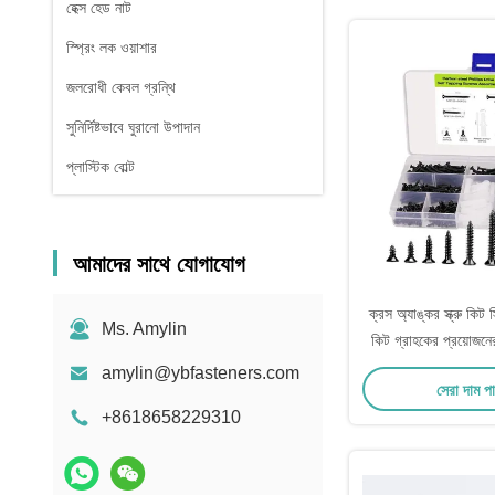
হেক্স হেড নাট
স্প্রিং লক ওয়াশার
জলরোধী কেবল গ্রন্থি
সুনির্দিষ্টভাবে ঘুরানো উপাদান
প্লাস্টিক বোল্ট
আমাদের সাথে যোগাযোগ
ক্রস অ্যাঙ্কর স্ক্রু কিট 
Ms. Amylin
কিট গ্রাহকের প্রয়োজন
amylin@ybfasteners.com
সেরা দাম প
+8618658229310