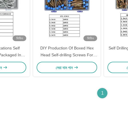
ভিডিও
ভিডিও
cations Self
DIY Production Of Boxed Hex
Self Drill
 Packaged In
Head Self-drilling Screws For
ic
Home Use
ান
সেরা দাম পান
স
1