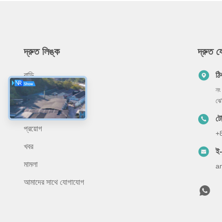
দ্রুত লিঙ্ক
দ্রুত 
বাড়ি
ঠি
নং
আমাদের সম্বন্ধে
ঝে
পণ্য
ট
প্রয়োগ
+
খবর
ই
মামলা
a
আমাদের সাথে যোগাযোগ