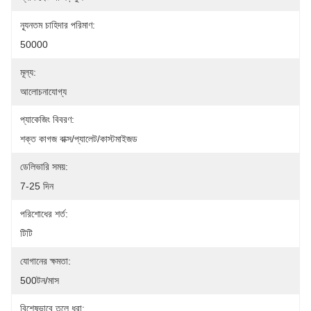
ন্যূনতম চাহিদার পরিমাণ:
50000
মূল্য:
আলোচনাযোগ্য
প্যাকেজিং বিবরণ:
শক্ত কাগজ বাক্স/প্যালেট/কাস্টমাইজড
ডেলিভারি সময়:
7-25 দিন
পরিশোধের শর্ত:
টিটি
যোগানের ক্ষমতা:
500টন/মাস
বিশেষভাবে তুলে ধরা: