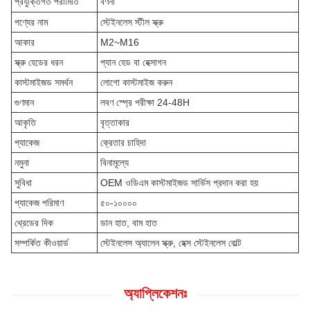
প্রযুক্তিগত পরামিতি
বর্ণনা
পণ্যের নাম
স্টেইনলেস স্টীল স্ক্রু
আকার
M2~M16
স্ক্রু হেডের ধরন
প্যান হেড বা হেক্সাগন
কাস্টমাইজড সমর্থন
লোগো কাস্টমাইজ করুন
গুণমান
লবণ স্প্রে পরীক্ষা 24-48H
আকৃতি
বৃত্তাকার
প্যাকেজ
ক্রেতার চাহিদা
নমুনা
বিনামূল্যে
সুবিধা
OEM ওডিএম কাস্টমাইজড সার্ভিস প্রদান করা হয়
প্যাকেজ পরিমাণ
৫০-১০০০০
থ্রেডের দিক
ডান হাত, বাম হাত
সম্পর্কিত কীওয়ার্ড
স্টেইনলেস অ্যালেন স্ক্রু, হেক্স স্টেইনলেস বোল্ট
অ্যাপ্লিকেশনঃ