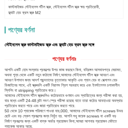
কাস্টমাইজড স্টেইনলেস স্টীল স্ক্রু
, 
স্টেইনলেস স্টীল স্ক্রু ক্ষয় প্রতিরোধী
, 
ফ্ল্যাট হেড ক্রস স্ক্রু M2
পণ্যের বর্ণনা
স্টেইনলেস স্ক্রু কাস্টমাইজড স্ক্রু এবং ফ্ল্যাট হেড ক্রস স্ক্রু সঙ্গে
পণ্যের বর্ণনাঃ
আপনি একটি হোম সংস্কার প্রকল্পের উপর কাজ করছেন কিনা, বহিরঙ্গন আসবাবপত্র মেরামত,
অথবা শূন্য থেকে একটি নতুন কাঠামো নির্মাণ,আমাদের স্টেইনলেস স্টীল স্ক্রু আবরণ এবং
আবরণ উপাদান জন্য আদর্শ পছন্দতাদের বৃত্তাকার আকৃতি এবং প্যান হেড বা হেক্সাগন হেড
ডিজাইনের সাথে, এই স্ক্রুগুলি একটি নিরাপদ গ্রিপ সরবরাহ করে এবং ইনস্টলেশন চলাকালীন
স্লিপিং বা stripping প্রতিরোধ করে।
আমাদের স্টেইনলেস স্টীল স্ক্রুগুলিও কঠোরভাবে গুণমান এবং স্থায়িত্বের জন্য পরীক্ষা করা হয়,
যার মধ্যে একটি 24-48 ঘন্টা লবণ স্প্রে পরীক্ষা রয়েছে যাতে তারা কঠোর আবহাওয়া অবস্থার
প্রতিরোধ করতে পারে এবং জারা প্রতিরোধ করতে পারে.
50 থেকে 10 প্যাকেজ পরিমাণে পাওয়া যায়,000, আমাদের স্টেইনলেস স্টীল screws উভয়
ছোট এবং বড় স্কেল প্রকল্পের জন্য নিখুঁত হয়. আপনি শুধু কয়েক screws বা একটি বড়
নির্মাণ প্রকল্পের জন্য একটি বাল্ক অর্ডার প্রয়োজন কিনা,আমরা আপনার প্রয়োজন মেটাতে
প্যাকেজ আকার আছে.