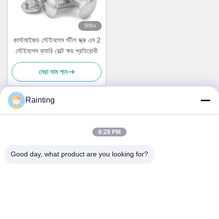
ভিডিও
কাস্টমাইজড স্টেইনলেস স্টীল স্ক্রু এম 2
স্টেইনলেস ক্যারি বোল্ট ক্ষয় প্রতিরোধী
সেরা দাম পান
Rainting
দ্রুত যোগাযোগ
8:28 PM
ঠিকানা
Good day, what product are you looking for?
নং ১ লুফেং ইন্ডাস্ট্রিয়াল পার্ক, Wuxiang টাউন, Yinzhou জেলা, নিংবো সিটি,
ঝেজিয়াং, চীন
টেলিফোন
+86--18658229310