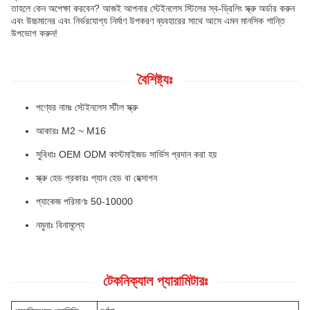
তাহলে কেন অপেক্ষা করবেন? আজই আপনার স্টেইনলেস স্টিলের স্ব-ড্রিলিং স্ক্রু অর্ডার করুন
এবং উচ্চমানের এবং নির্ভরযোগ্য নির্মাণ উপকরণ ব্যবহারের সাথে আসে এমন মানসিক শান্তি
উপভোগ করুন!
বৈশিষ্ট্যঃ
পণ্যের নামঃ স্টেইনলেস স্টীল স্ক্রু
আকারঃ M2 ~ M16
সুবিধাঃ OEM ODM কাস্টমাইজড সার্ভিস প্রদান করা হয়
স্ক্রু হেড প্রকারঃ প্যান হেড বা হেক্সাগন
প্যাকেজ পরিমাণঃ 50-10000
নমুনাঃ বিনামূল্যে
টেকনিক্যাল প্যারামিটারঃ