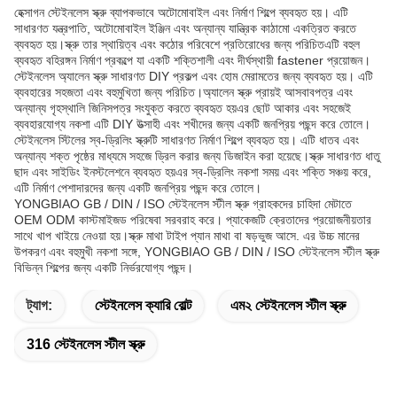
হেক্সাগন স্টেইনলেস স্ক্রু ব্যাপকভাবে অটোমোবাইল এবং নির্মাণ শিল্পে ব্যবহৃত হয়। এটি
সাধারণত যন্ত্রপাতি, অটোমোবাইল ইঞ্জিন এবং অন্যান্য যান্ত্রিক কাঠামো একত্রিত করতে
ব্যবহৃত হয়।স্ক্রু তার স্থায়িত্ব এবং কঠোর পরিবেশে প্রতিরোধের জন্য পরিচিতএটি বহুল
ব্যবহৃত বহিরঙ্গন নির্মাণ প্রকল্পে যা একটি শক্তিশালী এবং দীর্ঘস্থায়ী fastener প্রয়োজন।
স্টেইনলেস অ্যালেন স্ক্রু সাধারণত DIY প্রকল্প এবং হোম মেরামতের জন্য ব্যবহৃত হয়। এটি
ব্যবহারের সহজতা এবং বহুমুখিতা জন্য পরিচিত।অ্যালেন স্ক্রু প্রায়ই আসবাবপত্র এবং
অন্যান্য গৃহস্থালি জিনিসপত্র সংযুক্ত করতে ব্যবহৃত হয়এর ছোট আকার এবং সহজেই
ব্যবহারযোগ্য নকশা এটি DIY উত্সাহী এবং শখীদের জন্য একটি জনপ্রিয় পছন্দ করে তোলে।
স্টেইনলেস স্টিলের স্ব-ড্রিলিং স্ক্রুটি সাধারণত নির্মাণ শিল্পে ব্যবহৃত হয়। এটি ধাতব এবং
অন্যান্য শক্ত পৃষ্ঠের মাধ্যমে সহজে ড্রিল করার জন্য ডিজাইন করা হয়েছে।স্ক্রু সাধারণত ধাতু
ছাদ এবং সাইডিং ইনস্টলেশনে ব্যবহৃত হয়এর স্ব-ড্রিলিং নকশা সময় এবং শক্তি সঞ্চয় করে,
এটি নির্মাণ পেশাদারদের জন্য একটি জনপ্রিয় পছন্দ করে তোলে।
YONGBIAO GB / DIN / ISO স্টেইনলেস স্টীল স্ক্রু গ্রাহকদের চাহিদা মেটাতে
OEM ODM কাস্টমাইজড পরিষেবা সরবরাহ করে। প্যাকেজটি ক্রেতাদের প্রয়োজনীয়তার
সাথে খাপ খাইয়ে নেওয়া হয়।স্ক্রু মাথা টাইপ প্যান মাথা বা ষড়ভুজ আসে. এর উচ্চ মানের
উপকরণ এবং বহুমুখী নকশা সঙ্গে, YONGBIAO GB / DIN / ISO স্টেইনলেস স্টীল স্ক্রু
বিভিন্ন শিল্পের জন্য একটি নির্ভরযোগ্য পছন্দ।
ট্যাগ:
স্টেইনলেস ক্যারি বোল্ট
এম২ স্টেইনলেস স্টীল স্ক্রু
316 স্টেইনলেস স্টীল স্ক্রু