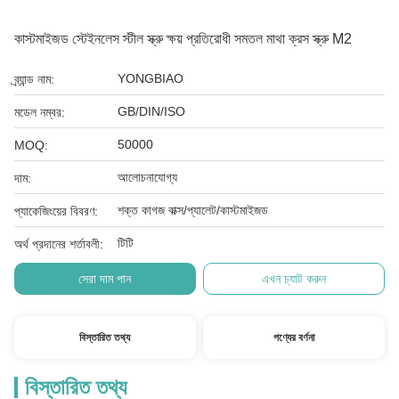
কাস্টমাইজড স্টেইনলেস স্টীল স্ক্রু ক্ষয় প্রতিরোধী সমতল মাথা ক্রস স্ক্রু M2
YONGBIAO
ব্র্যান্ড নাম:
GB/DIN/ISO
মডেল নম্বর:
50000
MOQ:
আলোচনাযোগ্য
দাম:
শক্ত কাগজ বাক্স/প্যালেট/কাস্টমাইজড
প্যাকেজিংয়ের বিবরণ:
টিটি
অর্থ প্রদানের শর্তাবলী:
সেরা দাম পান
এখন চ্যাট করুন
বিস্তারিত তথ্য
পণ্যের বর্ণনা
বিস্তারিত তথ্য