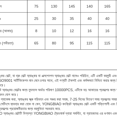
ল
75
130
145
140
165
b
25
30
35
40
40
ার (আকার)
8
10
12
16
16
র (গভীরতা)
65
80
95
115
115
ঙ্কর বোল্ট, যা থ্রু বোল্ট অ্যাঙ্কর বা এক্সপেনশন অ্যাঙ্কর বোল্ট নামেও পরিচিত, এটি একটি বহুমুখী এব
ং ISO9001 সার্টিফিকেশন মান মেনে চলার সাথে, এই পণ্যটি টেকসই এবং কর্মক্ষমতা নিশ্চিত করার জন্
করে।
ঙ্কর বোল্টের জন্য ন্যূনতম অর্ডার পরিমাণ 10000PCS, এটিকে বড় আকারের প্রকল্পের জন্য আদর্শ 
বেদন যোগ করে।
যাগে প্যাকেজ করা, অ্যাঙ্কর স্ক্রু পরিবহন এবং সঞ্চয় করা সহজ, 7-25 দিনের বিতরণ সময় প্রকল্পের স
 শিল্প সেটিংসে ব্যবহার করা হোক না কেন, YONGBIAO কংক্রিট অ্যাঙ্কর বোল্ট একটি শক্তিশালী এ
্রকল্পের প্রয়োজনীয়তার জন্য বহুমুখিতা সরবরাহ করে.
ঙ্কর বোল্টটি বিশ্বস্ত YONGBIAO ট্রেডমার্ক দ্বারা সমর্থিত, যা গ্রাহকদের এর গুণমান এবং নির্ভর