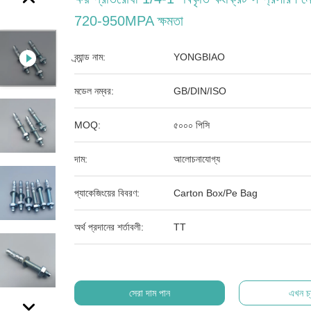
720-950MPA ক্ষমতা
ব্র্যান্ড নাম:
YONGBIAO
মডেল নম্বর:
GB/DIN/ISO
MOQ:
৫০০০ পিসি
দাম:
আলোচনাযোগ্য
প্যাকেজিংয়ের বিবরণ:
Carton Box/Pe Bag
অর্থ প্রদানের শর্তাবলী:
TT
সেরা দাম পান
এখন চ্