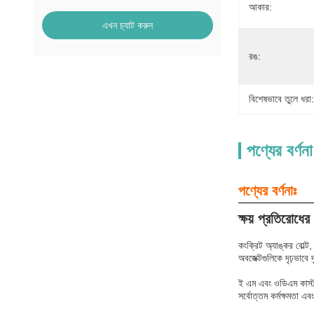
আকার:
এখন চ্যাট করুন
রঙ:
বিশেষভাবে তুলে ধরা:
পণ্যের বর্ণনা
পণ্যের বর্ণনাঃ
ক্ষয় প্রতিরোধের
কংক্রিট অ্যাঙ্কর বোল্ট,
অবজেক্টগুলিকে দৃঢ়ভাবে 
ই এম এবং ওডিএম কাস্টমা
সর্বোত্তম কর্মক্ষমতা এ