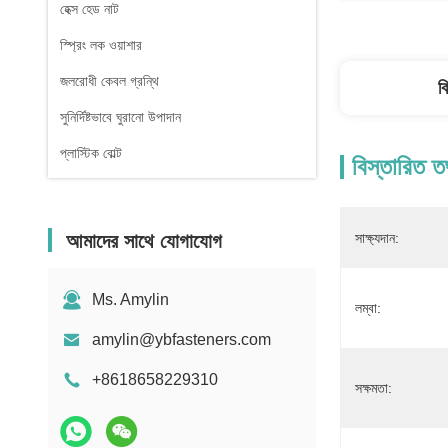
হেক্স হেড নাট
স্প্রিং লক ওয়াশার
জলরোধী কেবল গ্রন্থি
ব
সুনির্দিষ্টভাবে ঘুরানো উপাদান
প্লাস্টিক বোল্ট
বিস্তারিত ত
আমাদের সাথে যোগাযোগ
সাক্ষ্যদান:
Ms. Amylin
লম্বা:
amylin@ybfasteners.com
+8618658229310
সক্ষমতা: