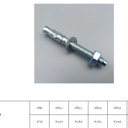
এম৮
এম১০
এম১২
এম১৬
এম১৬
d
×৭৫
×১৩০
×১৪৫
×১৪০
×১৬৫