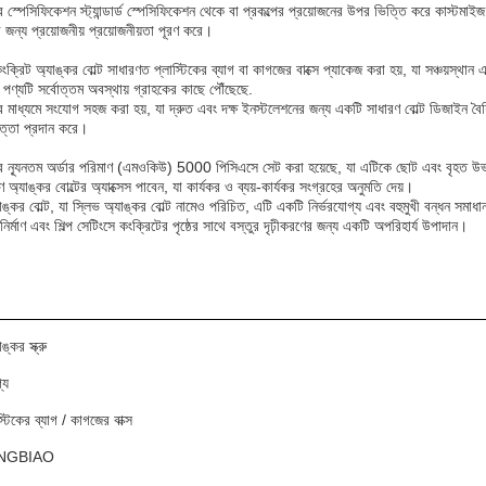
ের স্পেসিফিকেশন স্ট্যান্ডার্ড স্পেসিফিকেশন থেকে বা প্রকল্পের প্রয়োজনের উপর ভিত্তি করে কাস্টমা
র জন্য প্রয়োজনীয় প্রয়োজনীয়তা পূরণ করে।
 কংক্রিট অ্যাঙ্কর বোল্ট সাধারণত প্লাস্টিকের ব্যাগ বা কাগজের বাক্সে প্যাকেজ করা হয়, যা সঞ্চয়স্থান 
ে পণ্যটি সর্বোত্তম অবস্থায় গ্রাহকের কাছে পৌঁছেছে.
র মাধ্যমে সংযোগ সহজ করা হয়, যা দ্রুত এবং দক্ষ ইনস্টলেশনের জন্য একটি সাধারণ বোল্ট ডিজাইন বৈশিষ্
ত্তা প্রদান করে।
টের ন্যূনতম অর্ডার পরিমাণ (এমওকিউ) 5000 পিসিএসে সেট করা হয়েছে, যা এটিকে ছোট এবং বৃহত উভয
ে অ্যাঙ্কর বোল্টের অ্যাক্সেস পাবেন, যা কার্যকর ও ব্যয়-কার্যকর সংগ্রহের অনুমতি দেয়।
ঙ্কর বোল্ট, যা স্লিভ অ্যাঙ্কর বোল্ট নামেও পরিচিত, এটি একটি নির্ভরযোগ্য এবং বহুমুখী বন্ধন সমাধা
ির্মাণ এবং শিল্প সেটিংসে কংক্রিটের পৃষ্ঠের সাথে বস্তুর দৃঢ়ীকরণের জন্য একটি অপরিহার্য উপাদান।
ঙ্কর স্ক্রু
্য
স্টিকের ব্যাগ / কাগজের বাক্স
 YONGBIAO