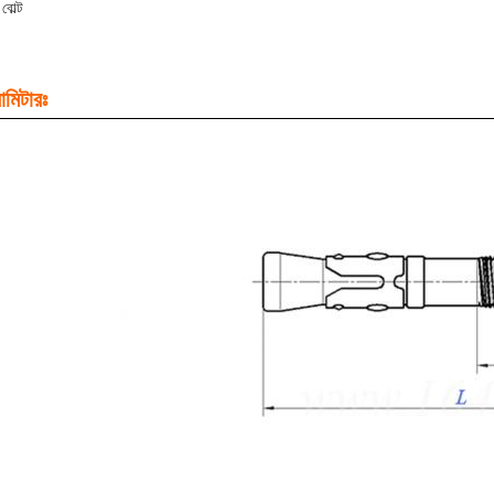
বোল্ট
ামিটারঃ