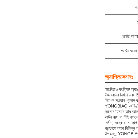
এ
গর্তের আক
গর্তের আকা
অ্যাপ্লিকেশনঃ
ইয়ংবিয়াও কংক্রিট অ্যা
উচ্চ মানের নির্মাণ এব
নিরাপদ সংযোগ প্রদান 
YONGBIAO কংক্রিট অ্যা
সমাধান হিসাবে তার আ
কার্টন বাক্স বা পিই ব্
নির্মাণ, সংস্কার, বা
গ্রহণযোগ্যতা বিভিন্ন প
উপরন্তু, YONGBIAO অ্যা