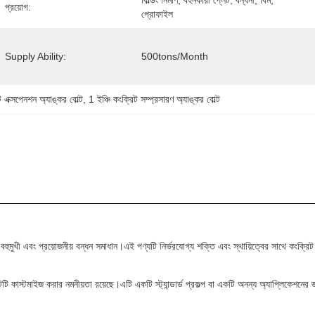
বিল্ডিং নির্মাণ, বহনকারী প্লেট, বন্ধনী, বিম, 
প্রয়োগ:
প্রোফাইল
Supply Ability:
500tons/month
্সপেনশন অ্যাঙ্কর বোল্ট
, 
1 ইঞ্চি কংক্রিট সম্প্রসারণ অ্যাঙ্কর বোল্ট
 বহুমুখী এবং প্রয়োজনীয় বন্ধন সমাধান।এই পণ্যটি নির্ভরযোগ্য শক্তি এবং স্থায়িত্বের সাথে কংক্রিট প
টি কাস্টমাইজ করার নমনীয়তা রয়েছে।এটি একটি স্ট্যান্ডার্ড প্রকল্প বা একটি অনন্য অ্যাপ্লিকেশনের জ