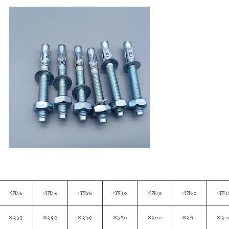
এম১৬
এম১৬
এম১৬
এম২০
এম২০
এম২০
এম২
×২১৫
×২৫৫
×২৯৫
×১৭০
×২০০
×২৭০
×২০