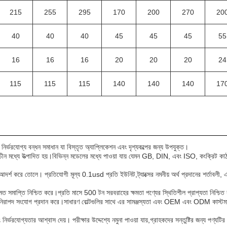
215
255
295
170
200
270
20
40
40
40
45
45
45
55
16
16
16
20
20
20
24
115
115
115
140
140
140
17
ং নির্ভরযোগ্য বন্ধন সমাধান যা বিস্তৃত অ্যাপ্লিকেশন এবং দৃশ্যকল্পের জন্য উপযুক্ত।
য চীন মধ্যে উত্পাদিত হয়।বিভিন্ন মডেলের মধ্যে পাওয়া যায় যেমন GB, DIN, এবং ISO, কংক্রিট ক
করে তোলে। প্রতিযোগী মূল্য 0.1usd প্রতি ইউনিট,ট্যাক্সের নমনীয় অর্থ প্রদানের শর্তাবলী, এক
ময়মত সমাপ্তি নিশ্চিত করে।প্রতি মাসে 500 টন সরবরাহের ক্ষমতা পণ্যের স্থিতিশীল প্রাপ্যতা নিশ্চিত
বং নিরাপদ সংযোগ প্রদান করে।সাধারণ বোল্টগুলির সাথে এর সামঞ্জস্যতা এবং OEM এবং ODM কাস্ট
যোগ্যতার আশ্বাস দেয়। পরীক্ষার উদ্দেশ্যে নমুনা পাওয়া যায়,গ্রাহকদের সন্তুষ্টির জন্য পণ্যটি