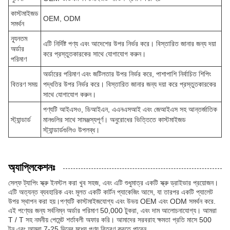
কাস্টমাইজড
OEM, ODM
সমর্থন
ন্যূনতম
এটি নির্দিষ্ট পণ্য এবং আদেশের উপর নির্ভর করে। বিস্তারিত জানার জন্য দয়া
অর্ডার
করে প্রস্তুতকারকের সাথে যোগাযোগ করুন।
পরিমাণ
অর্ডারের পরিমাণ এবং জটিলতার উপর নির্ভর করে, পাশাপাশি নির্বাচিত শিপিং
বিতরণ সময়
পদ্ধতির উপর নির্ভর করে। বিস্তারিত জানার জন্য দয়া করে প্রস্তুতকারকের
সাথে যোগাযোগ করুন।
পণ্যটি আইএসও, ডিআইএন, এএনএসআই এবং জেআইএস সহ আন্তর্জাতিক
স্ট্যান্ডার্ড
মানগুলির সাথে সামঞ্জস্যপূর্ণ। অনুরোধের ভিত্তিতে কাস্টমাইজড
স্ট্যান্ডার্ডগুলিও উপলব্ধ।
অ্যাপ্লিকেশনঃ
সেল্ফ ট্যাপিং স্ক্রু ইনস্টল করা খুব সহজ, এবং এটি শুধুমাত্র একটি স্ক্রু ড্রাইভার প্রয়োজন।
এটি অত্যন্ত ব্যবহারিক এবং মূলত একটি কার্টন প্যাকেজিং আসে, যা তারপর একটি প্যালেট
উপর স্থাপন করা হয়।পণ্যটি কাস্টমাইজযোগ্য এবং উভয় OEM এবং ODM সমর্থন করে.
এই পণ্যের জন্য সর্বনিম্ন অর্ডার পরিমাণ 50,000 টুকরা, এবং দাম আলোচনাযোগ্য। আমরা
T / T সহ নমনীয় পেমেন্ট শর্তাবলী অফার করি। আমাদের সরবরাহ ক্ষমতা প্রতি মাসে 500
টন,এবং আমরা 7-25 দিনের মধ্যে পণ্য বিতরণ করতে পারেন.