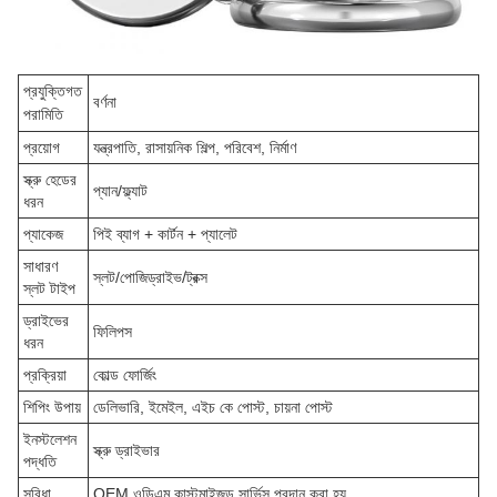
প্রযুক্তিগত
বর্ণনা
পরামিতি
প্রয়োগ
যন্ত্রপাতি, রাসায়নিক শিল্প, পরিবেশ, নির্মাণ
স্ক্রু হেডের
প্যান/ফ্ল্যাট
ধরন
প্যাকেজ
পিই ব্যাগ + কার্টন + প্যালেট
সাধারণ
স্লট/পোজিড্রাইভ/ট্রক্স
স্লট টাইপ
ড্রাইভের
ফিলিপস
ধরন
প্রক্রিয়া
কোল্ড ফোর্জিং
শিপিং উপায়
ডেলিভারি, ইমেইল, এইচ কে পোস্ট, চায়না পোস্ট
ইনস্টলেশন
স্ক্রু ড্রাইভার
পদ্ধতি
সুবিধা
OEM ওডিএম কাস্টমাইজড সার্ভিস প্রদান করা হয়