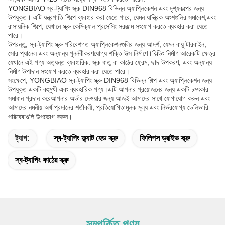
YONGBIAO স্ব-ট্যাপিং স্ক্রু DIN968 বিভিন্ন অ্যাপ্লিকেশন এবং দৃশ্যকল্পের জন্য
উপযুক্ত। এটি যন্ত্রপাতি শিল্পে ব্যবহার করা যেতে পারে, যেমন যান্ত্রিক অংশগুলির সমাবেশ,এবং
রাসায়নিক শিল্পে, যেখানে স্ক্রু কেমিক্যাল প্রসেসিং সরঞ্জাম সংযোগ করতে ব্যবহার করা যেতে
পারে।
উপরন্তু, স্ব-ট্যাপিং স্ক্রু পরিবেশগত অ্যাপ্লিকেশনগুলির জন্য আদর্শ, যেমন বায়ু টারবাইন,
সৌর প্যানেল এবং অন্যান্য পুনর্নবীকরণযোগ্য শক্তি উত্স নির্মাণে।বিল্ডিং নির্মাণ আরেকটি ক্ষেত্র
যেখানে এই পণ্য অত্যন্ত ব্যবহারিক. স্ক্রু ধাতু বা কাঠের ফ্রেম, ছাদ উপকরণ, এবং অন্যান্য
নির্মাণ উপাদান সংযোগ করতে ব্যবহার করা যেতে পারে।
সংক্ষেপে, YONGBIAO স্ব-ট্যাপিং স্ক্রু DIN968 বিভিন্ন শিল্প এবং অ্যাপ্লিকেশন জন্য
উপযুক্ত একটি বহুমুখী এবং ব্যবহারিক পণ্য।এটি আপনার প্রয়োজনের জন্য একটি চমৎকার
সমাধান প্রদান করেআপনার অর্ডার দেওয়ার জন্য আজই আমাদের সাথে যোগাযোগ করুন এবং
আমাদের নমনীয় অর্থ প্রদানের শর্তাবলী, প্রতিযোগিতামূলক মূল্য এবং নির্ভরযোগ্য ডেলিভারি
পরিষেবাগুলি উপভোগ করুন।
ট্যাগ:
স্ব-ট্যাপিং ফ্ল্যাট হেড স্ক্রু
ফিলিপস ড্রাইভ স্ক্রু
স্ব-ট্যাপিং কাঠের স্ক্রু
সম্পর্কিত পণ্য