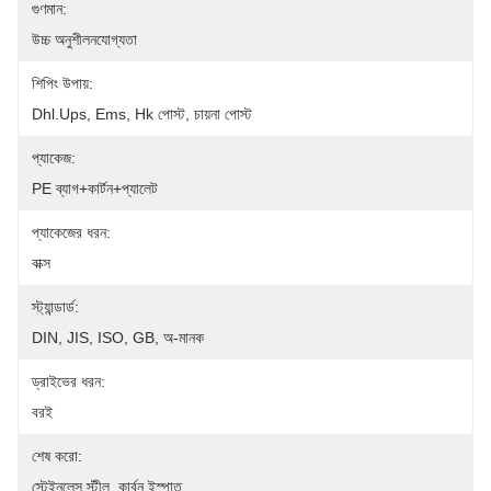
গুণমান:
উচ্চ অনুশীলনযোগ্যতা
শিপিং উপায়:
Dhl.ups, Ems, Hk পোস্ট, চায়না পোস্ট
প্যাকেজ:
PE ব্যাগ+কার্টন+প্যালেট
প্যাকেজের ধরন:
বাক্স
স্ট্যান্ডার্ড:
DIN, JIS, ISO, GB, অ-মানক
ড্রাইভের ধরন:
বরই
শেষ করো:
স্টেইনলেস স্টীল, কার্বন ইস্পাত