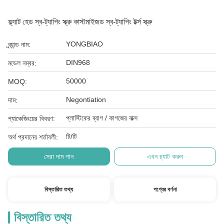
ফ্ল্যাট হেড স্ব-ট্যাপিং স্ক্রু কাস্টমাইজড স্ব-ট্যাপিং টর্ক্স স্ক্রু
YONGBIAO
ব্র্যান্ড নাম:
DIN968
মডেল নম্বর:
50000
MOQ:
Negontiation
দাম:
প্লাস্টিকের ব্যাগ / কাগজের বাক্স
প্যাকেজিংয়ের বিবরণ:
টি/টি
অর্থ প্রদানের শর্তাবলী:
সেরা দাম পান
এখন চ্যাট করুন
বিস্তারিত তথ্য
পণ্যের বর্ণনা
বিস্তারিত তথ্য