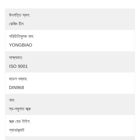
উৎপত্তি স্থল:
ঝেজিং চীন
পরিচিতিমুলক নাম:
YONGBIAO
সাক্ষ্যদান:
ISO 9001
মডেল নম্বার:
DIN968
নাম:
স্ব-লঘুপাত স্ক্রু
স্ক্রু হেড টাইপ:
প্যান/ফ্ল্যাট