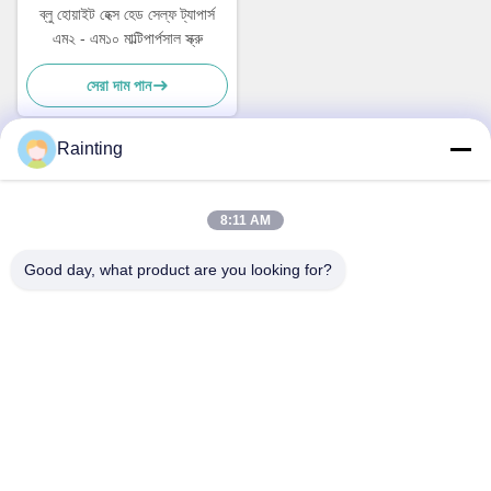
ব্লু হোয়াইট হেক্স হেড সেল্ফ ট্যাপার্স
এম২ - এম১০ মাল্টিপার্পসাল স্ক্রু
সেরা দাম পান
Rainting
দ্রুত যোগাযোগ
8:11 AM
ঠিকানা
Good day, what product are you looking for?
নং ১ লুফেং ইন্ডাস্ট্রিয়াল পার্ক, Wuxiang টাউন, Yinzhou জেলা, নিংবো সিটি,
ঝেজিয়াং, চীন
টেলিফোন
+86--18658229310
ই-মেইল
amylin@ybfasteners.com