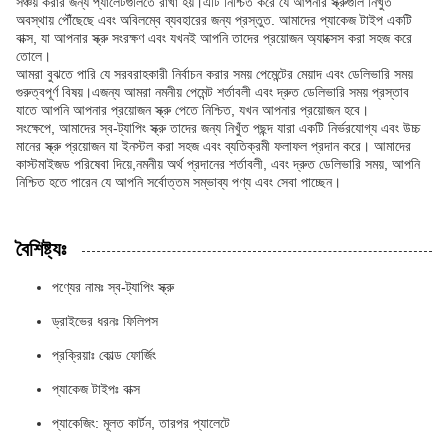
সঞ্চয় করার জন্য প্যালেটগুলিতে রাখা হয়।এটি নিশ্চিত করে যে আপনার স্ক্রুগুলি নিখুঁত
অবস্থায় পৌঁছেছে এবং অবিলম্বে ব্যবহারের জন্য প্রস্তুত. আমাদের প্যাকেজ টাইপ একটি
বাক্স, যা আপনার স্ক্রু সংরক্ষণ এবং যখনই আপনি তাদের প্রয়োজন অ্যাক্সেস করা সহজ করে
তোলে।
আমরা বুঝতে পারি যে সরবরাহকারী নির্বাচন করার সময় পেমেন্টের মেয়াদ এবং ডেলিভারি সময়
গুরুত্বপূর্ণ বিষয়।এজন্য আমরা নমনীয় পেমেন্ট শর্তাবলী এবং দ্রুত ডেলিভারি সময় প্রস্তাব
যাতে আপনি আপনার প্রয়োজন স্ক্রু পেতে নিশ্চিত, যখন আপনার প্রয়োজন হবে।
সংক্ষেপে, আমাদের স্ব-ট্যাপিং স্ক্রু তাদের জন্য নিখুঁত পছন্দ যারা একটি নির্ভরযোগ্য এবং উচ্চ
মানের স্ক্রু প্রয়োজন যা ইনস্টল করা সহজ এবং ব্যতিক্রমী ফলাফল প্রদান করে। আমাদের
কাস্টমাইজড পরিষেবা দিয়ে,নমনীয় অর্থ প্রদানের শর্তাবলী, এবং দ্রুত ডেলিভারি সময়, আপনি
নিশ্চিত হতে পারেন যে আপনি সর্বোত্তম সম্ভাব্য পণ্য এবং সেবা পাচ্ছেন।
বৈশিষ্ট্যঃ
পণ্যের নামঃ স্ব-ট্যাপিং স্ক্রু
ড্রাইভের ধরনঃ ফিলিপস
প্রক্রিয়াঃ কোল্ড ফোর্জিং
প্যাকেজ টাইপঃ বাক্স
প্যাকেজিং: মূলত কার্টন, তারপর প্যালেটে