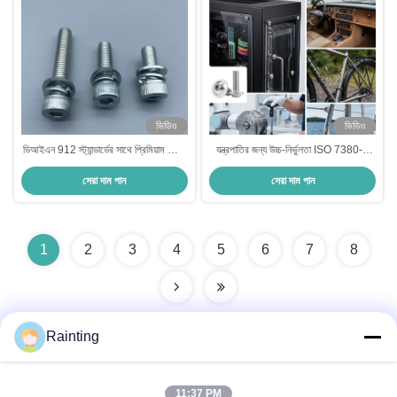
ভিডিও
ভিডিও
ডিআইএন 912 স্ট্যান্ডার্ডের সাথে প্রিমিয়াম জিংক
যন্ত্রপাতির জন্য উচ্চ-নির্ভুলতা ISO 7380-2
প্ল্যাটড হেক্স সকেট বোল্টস 12.9 ক্লাস
হেক্স সকেট ফ্ল্যাঞ্জ বাটন হেড বোল্ট
সেরা দাম পান
সেরা দাম পান
1
2
3
4
5
6
7
8
Rainting
দ্রুত যোগাযোগ
11:37 PM